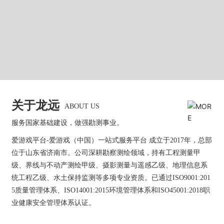
天
地
人
才
招
聘
关于龙远
爱
ABOUT US
游
服务国家基础建设，做强勘测事业。
戏
平
爱游戏平台-爱游戏（中国）一站式服务平台 成立于2017年，总部
台-
位于山东省济南市。公司深耕勘察测绘领域，持有工程测量甲
爱
级、界线与不动产测绘甲级、摄影测量与遥感乙级、地理信息系
游
统工程乙级、水土保持监测等多项专业资质。已通过ISO9001:201
戏
5质量管理体系、ISO14001:2015环境管理体系和ISO45001:2018职
（中
业健康安全管理体系认证。
国）
一