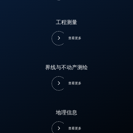
工程测量
界线与不动产测绘
地理信息
查看更多